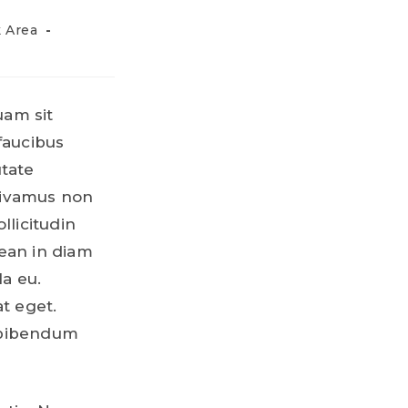
 Area
uam sit
faucibus
utate
 Vivamus non
llicitudin
nean in diam
la eu.
at eget.
 bibendum