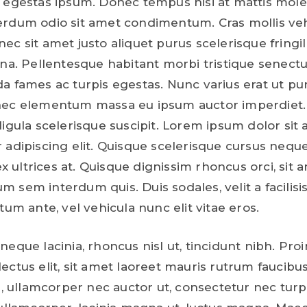
 egestas ipsum. Donec tempus nisi at mattis mole
rdum odio sit amet condimentum. Cras mollis veh
c sit amet justo aliquet purus scelerisque fringil
rna. Pellentesque habitant morbi tristique senectu
a fames ac turpis egestas. Nunc varius erat ut p
nec elementum massa eu ipsum auctor imperdiet
ligula scelerisque suscipit. Lorem ipsum dolor sit 
 adipiscing elit. Quisque scelerisque cursus neque
ultrices at. Quisque dignissim rhoncus orci, sit 
sem interdum quis. Duis sodales, velit a facilisis 
tum ante, vel vehicula nunc elit vitae eros.
eque lacinia, rhoncus nisl ut, tincidunt nibh. Proi
ectus elit, sit amet laoreet mauris rutrum faucibu
r, ullamcorper nec auctor ut, consectetur nec turp