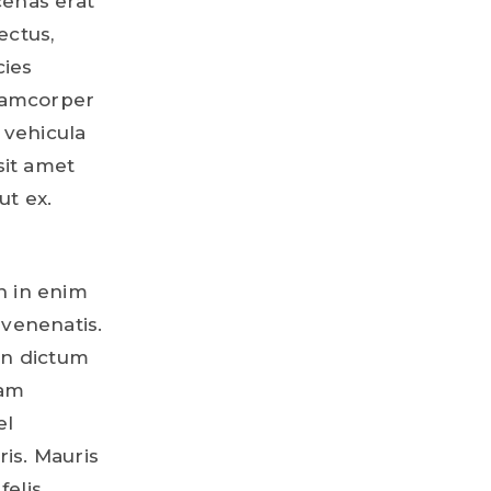
cenas erat
ectus,
cies
llamcorper
 vehicula
sit amet
ut ex.
n in enim
 venenatis.
ean dictum
lam
el
is. Mauris
felis