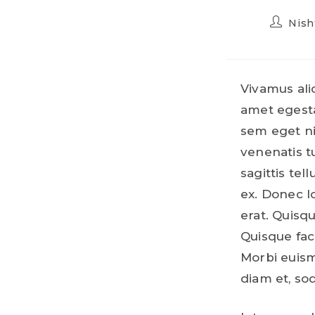
Nish
Vivamus ali
amet egesta
sem eget nis
venenatis t
sagittis tel
ex. Donec l
erat. Quisq
Quisque faci
Morbi euis
diam et, so