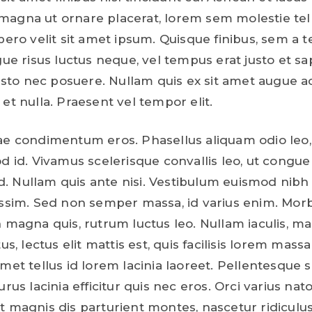
agna ut ornare placerat, lorem sem molestie tell
ibero velit sit amet ipsum. Quisque finibus, sem a
gue risus luctus neque, vel tempus erat justo et sa
 justo nec posuere. Nullam quis ex sit amet augue
et nulla. Praesent vel tempor elit.
ae condimentum eros. Phasellus aliquam odio leo, 
d id. Vivamus scelerisque convallis leo, ut congue
 Nullam quis ante nisi. Vestibulum euismod nib
issim. Sed non semper massa, id varius enim. Morbi
 magna quis, rutrum luctus leo. Nullam iaculis, ma
tus, lectus elit mattis est, quis facilisis lorem mass
met tellus id lorem lacinia laoreet. Pellentesque 
urus lacinia efficitur quis nec eros. Orci varius na
t magnis dis parturient montes, nascetur ridiculu