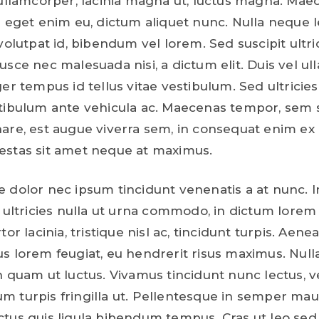
 ullamcorper, lacinia magna ut, luctus magna. Mae
r eget enim eu, dictum aliquet nunc. Nulla neque l
volutpat id, bibendum vel lorem. Sed suscipit ultri
usce nec malesuada nisi, a dictum elit. Duis vel u
er tempus id tellus vitae vestibulum. Sed ultricies
tibulum ante vehicula ac. Maecenas tempor, sem 
are, est augue viverra sem, in consequat enim ex 
stas sit amet neque at maximus.
 dolor nec ipsum tincidunt venenatis a at nunc. I
c ultricies nulla ut urna commodo, in dictum lorem
tor lacinia, tristique nisl ac, tincidunt turpis. Aen
s lorem feugiat, eu hendrerit risus maximus. Nul
n quam ut luctus. Vivamus tincidunt nunc lectus, v
 turpis fringilla ut. Pellentesque in semper maur
tus quis ligula bibendum tempus. Cras ut leo sed 