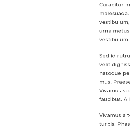
Curabitur mo
malesuada. 
vestibulum,
urna metus 
vestibulum 
Sed id rutru
velit dignis
natoque pen
mus. Praese
Vivamus sce
faucibus. Al
Vivamus a t
turpis. Phas