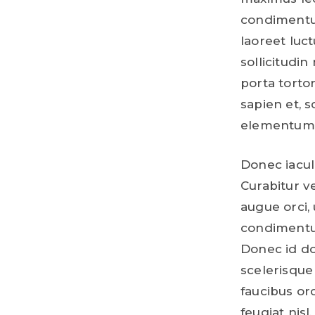
condimentu
laoreet luc
sollicitudi
porta tortor
sapien et, 
elementum
Donec iaculi
Curabitur ve
augue orci, 
condimentu
Donec id do
scelerisque
faucibus or
feugiat nisl