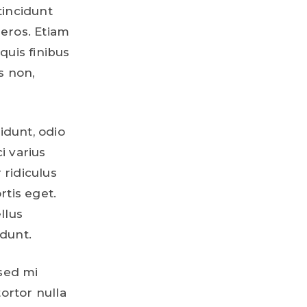
 tincidunt
eros. Etiam
quis finibus
s non,
idunt, odio
i varius
ridiculus
rtis eget.
llus
idunt.
 sed mi
tortor nulla