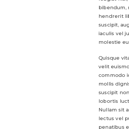
bibendum, m
hendrerit l
suscipit, au
iaculis vel
molestie eu 
Quisque vit
velit euismo
commodo id.
mollis dign
suscipit non
lobortis luc
Nullam sit a
lectus vel p
penatibus e