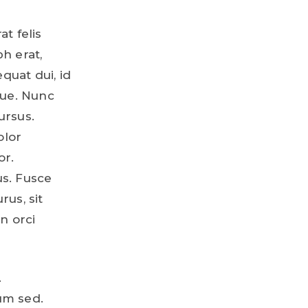
t felis
h erat,
quat dui, id
que. Nunc
ursus.
olor
or.
us. Fusce
rus, sit
n orci
.
um sed.