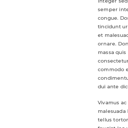
Integer sed
semper inte
congue. Done
tincidunt u
et malesuad
ornare. Do
massa quis 
consectetur
commodo ex 
condimentum 
dui ante dic
Vivamus ac n
malesuada l
tellus torto