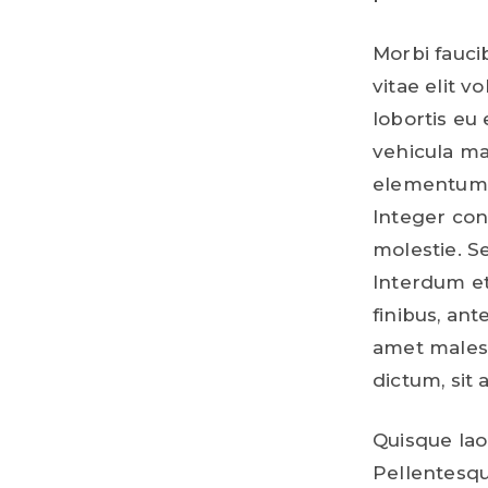
Morbi fauci
vitae elit 
lobortis eu 
vehicula ma
elementum l
Integer con
molestie. Se
Interdum et
finibus, ant
amet malesu
dictum, sit
Quisque lao
Pellentesqu