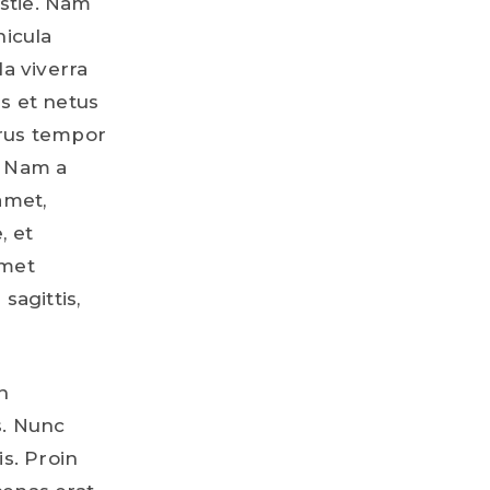
stie. Nam
icula
la viverra
s et netus
urus tempor
. Nam a
amet,
, et
amet
sagittis,
n
s. Nunc
is. Proin