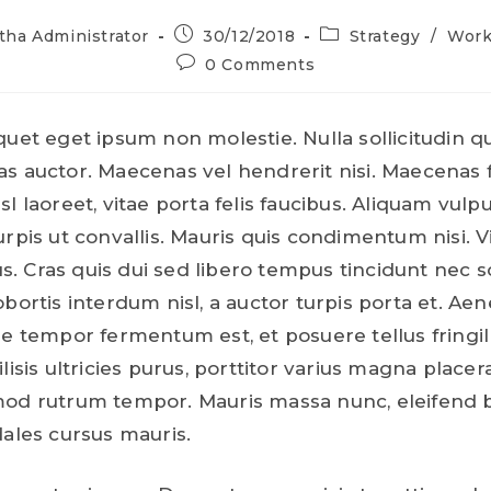
tha Administrator
30/12/2018
Strategy
/
Work
0 Comments
quet eget ipsum non molestie. Nulla sollicitudin q
s auctor. Maecenas vel hendrerit nisi. Maecenas 
l laoreet, vitae porta felis faucibus. Aliquam vulp
urpis ut convallis. Mauris quis condimentum nisi.
lus. Cras quis dui sed libero tempus tincidunt nec so
obortis interdum nisl, a auctor turpis porta et. Ae
ue tempor fermentum est, et posuere tellus fringil
lisis ultricies purus, porttitor varius magna placer
mod rutrum tempor. Mauris massa nunc, eleifend
dales cursus mauris.