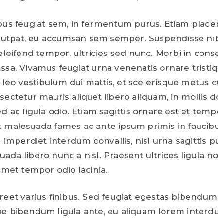
bus feugiat sem, in fermentum purus. Etiam placera
volutpat, eu accumsan sem semper. Suspendisse nib
eleifend tempor, ultricies sed nunc. Morbi in conse
ssa. Vivamus feugiat urna venenatis ornare tristi
eo vestibulum dui mattis, et scelerisque metus c
sectetur mauris aliquet libero aliquam, in mollis d
d ac ligula odio. Etiam sagittis ornare est et temp
 malesuada fames ac ante ipsum primis in faucib
e imperdiet interdum convallis, nisl urna sagittis pu
ada libero nunc a nisl. Praesent ultrices ligula no
 amet tempor odio lacinia.
reet varius finibus. Sed feugiat egestas bibendum
e bibendum ligula ante, eu aliquam lorem interd