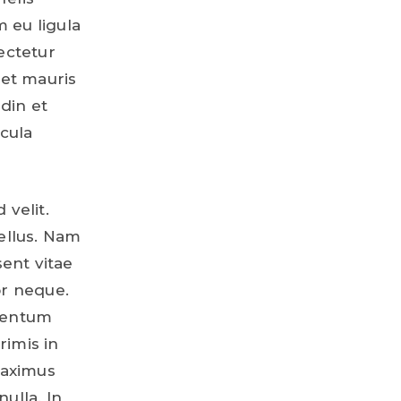
 eu ligula
ectetur
get mauris
udin et
cula
 velit.
tellus. Nam
sent vitae
r neque.
imentum
rimis in
maximus
nulla. In