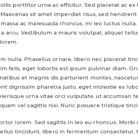
llis porttitor urna ac efficitur. Sed placerat ac ex
Maecenas sit amet imperdiet risus, sed hendrerit 
 massa ac malesuada rhoncus, mi leo luctus nulla, 
a arcu. Vestibulum a mauris volutpat, aliquet tellu
lorem.
m nulla. Phasellus ornare, libero nec placerat tinc
sim felis, eget lobortis est ipsum pulvinar diam. Orc
atibus et magnis dis parturient montes, nascetur 
nt dignissim pharetra justo, eget molestie ex lobo
lerisque urna vitae orci vulputate, ut accumsan te
iquam vel sagittis nisi. Nunc posuere tristique tinc
ortor lorem. Sed sagittis in leo eu rhoncus. Morbi
ellus tincidunt, libero in fermentum consectetur, 