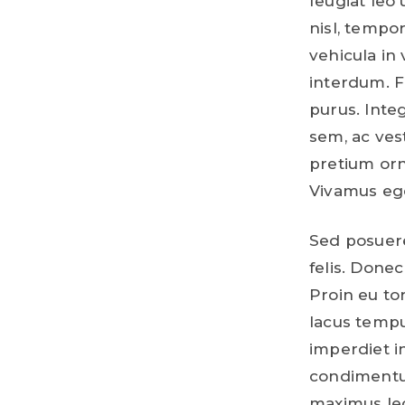
feugiat leo
nisl, tempo
vehicula in 
interdum. F
purus. Integ
sem, ac ves
pretium orn
Vivamus ege
Sed posuere
felis. Done
Proin eu tor
lacus tempu
imperdiet i
condimentum
maximus lec