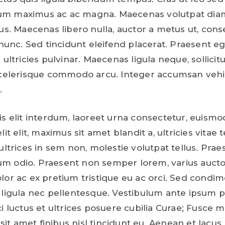
m maximus ac ac magna. Maecenas volutpat diam
tus. Maecenas libero nulla, auctor a metus ut, cons
n nunc. Sed tincidunt eleifend placerat. Praesent e
 ultricies pulvinar. Maecenas ligula neque, sollicit
scelerisque commodo arcu. Integer accumsan vehi
.
s elit interdum, laoreet urna consectetur, euismod
lit elit, maximus sit amet blandit a, ultricies vitae 
ultrices in sem non, molestie volutpat tellus. Prae
m odio. Praesent non semper lorem, varius aucto
lor ac ex pretium tristique eu ac orci. Sed cond
 ligula nec pellentesque. Vestibulum ante ipsum p
ci luctus et ultrices posuere cubilia Curae; Fusce 
, sit amet finibus nisl tincidunt eu. Aenean et lacus 