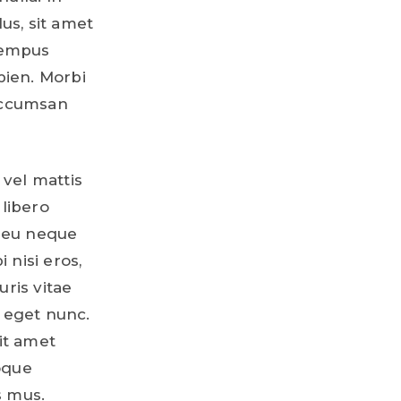
us, sit amet
 tempus
pien. Morbi
 accumsan
vel mattis
 libero
h eu neque
 nisi eros,
uris vitae
a eget nunc.
sit amet
toque
s mus.